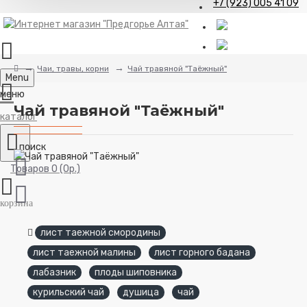
+7 (923) 005 41 09
Чаи, травы, корни
Чай травяной "Таёжный"
Menu
Чай травяной "Таёжный"
Товаров 0 (0р.)
лист таежной смородины
лист таежной малины
лист горного бадана
лабазник
плоды шиповника
курильский чай
душица
чай