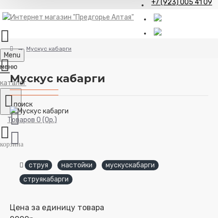
+7 (923) 005 41 09
Мускус кабарги
Menu
Мускус кабарги
Товаров 0 (0р.)
струя
настойки
мускускабарги
струякабарги
Цена за единицу товара