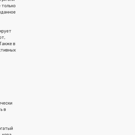
е только
озданное
рирует
от,
 Также в
активных
ически
ь в
огатый
 кора,