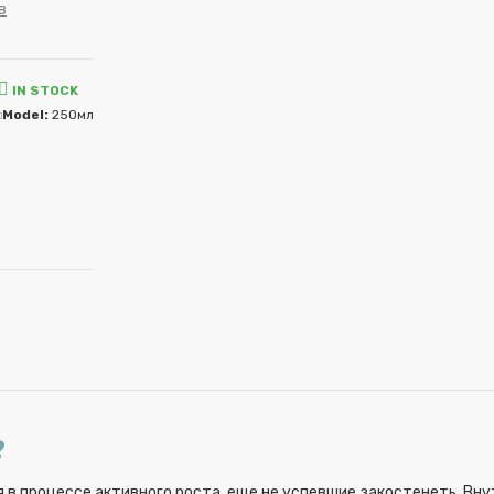
в
IN STOCK
Model:
250мл
?
 в процессе активного роста, еще не успевшие закостенеть. Вну