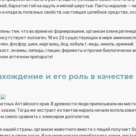
ей, бархатистой на ощупь и мягкой шерстью. Панты маралов — н
о и кладезь полезных свойств, настоящее целебное средство, с
ены тем, что во время их формирования, организм оленя регене
 присутствуют коллаген, 18 из 22 существующих в мире аминокисл
ен, фосфор, цинк, марганец, йод, кобальт, медь, никель, кремний.
 азот, энзимы, липиды, глицин, ферменты и прочие биологически 
дном аптечном препарате!
хождение и его роль в качестве
вотных Алтайского края. В древности люди приписывали им мист
 сказки. Тогда же экстракт из пантов марала начали использоват
но смело сравнить с эликсиром долголетия.
в нашей страны, организм животного вместе с пищей получает б
ает в своих рогах. В рационе марала преобладают корни, листья,