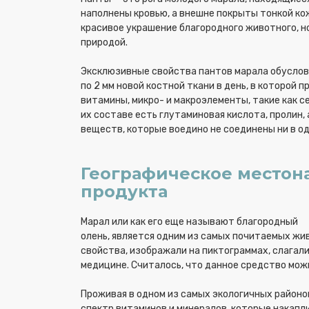
наполнены кровью, а внешне покрыты тонкой кож
красивое украшение благородного животного, н
природой.
Эксклюзивные свойства пантов марала обусловл
по 2 мм новой костной ткани в день, в которой
витамины, микро- и макроэлементы, такие как сел
их составе есть глутаминовая кислота, пролин,
веществ, которые воедино не соединены ни в о
Географическое местона
продукта
Марал или как его еще называют благородный
олень, является одним из самых почитаемых жи
свойства, изображали на пиктограммах, слагали
медицине. Считалось, что данное средство мож
Проживая в одном из самых экологичных районо
спектр витаминов и минералов, которые накаплив