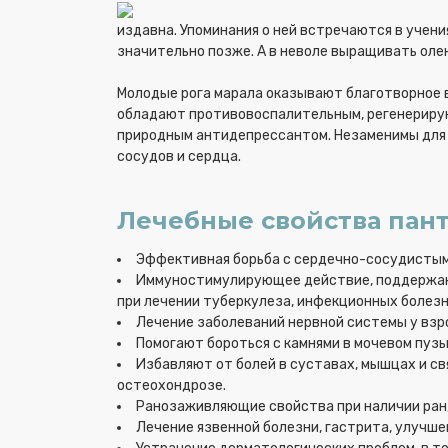
издавна. Упоминания о ней встречаются в учени
значительно позже. А в неволе выращивать олене
Молодые рога марала оказывают благотворное в
обладают противовоспалительным, регенериру
природным антидепрессантом. Незаменимы для 
сосудов и сердца.
Лечебные свойства пант
Эффективная борьба с сердечно-сосудистым
Иммуностимулирующее действие, поддержани
при лечении туберкулеза, инфекционных болезн
Лечение заболеваний нервной системы у взр
Помогают бороться с камнями в мочевом пузы
Избавляют от болей в суставах, мышцах и свя
остеохондрозе.
Ранозаживляющие свойства при наличии ран, 
Лечение язвенной болезни, гастрита, улучш