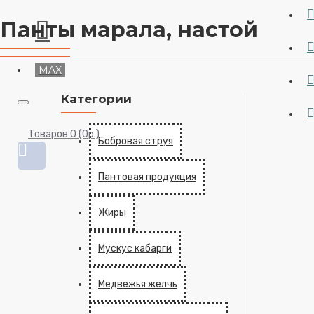
Панты марала, настой
MAX
Категории
Товаров 0 (0р.)
Бобровая струя
Пантовая продукция
Жиры
Мускус кабарги
Медвежья желчь