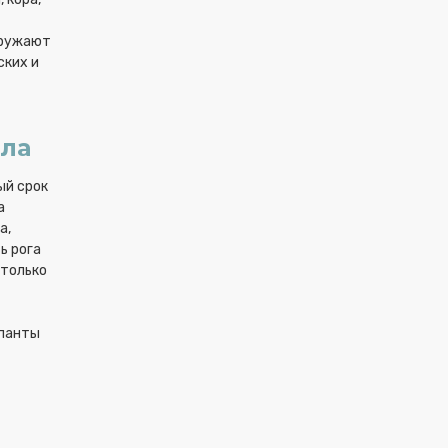
кружают
ских и
ала
ый срок
а
а,
ь рога
 только
 панты