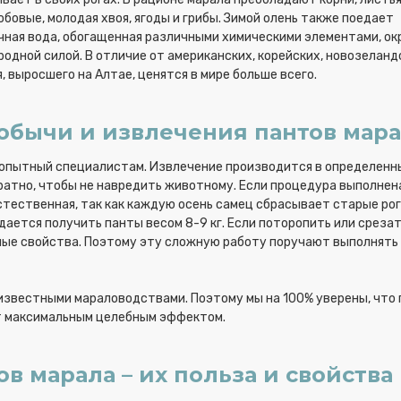
обовые, молодая хвоя, ягоды и грибы. Зимой олень также поедает
ачная вода, обогащенная различными химическими элементами, о
одной силой. В отличие от американских, корейских, новозеланд
, выросшего на Алтае, ценятся в мире больше всего.
обычи и извлечения пантов мар
 опытный специалистам. Извлечение производится в определенн
куратно, чтобы не навредить животному. Если процедура выполнен
естественная, так как каждую осень самец сбрасывает старые рог
дается получить панты весом 8-9 кг. Если поторопить или срезат
ные свойства. Поэтому эту сложную работу поручают выполнять
известными мараловодствами. Поэтому мы на 100% уверены, что
т максимальным целебным эффектом.
в марала – их польза и свойства