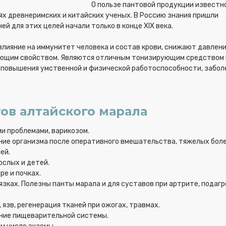
О пользе пантовой продукции известн
ях древнеримских и китайских ученых. В Россию знания пришли
й для этих целей начали только в конце XIX века.
лияние на иммунитет человека и состав крови, снижают давлени
ющим свойством. Являются отличным тонизирующим средством 
повышения умственной и физической работоспособности, забол
ов алтайского марала
и проблемами, варикозом.
е организма после оперативного вмешательства, тяжелых боле
ей.
ослых и детей.
ре и почках.
зках. Полезны панты марала и для суставов при артрите, подагр
язв, регенерация тканей при ожогах, травмах.
ение пищеварительной системы.