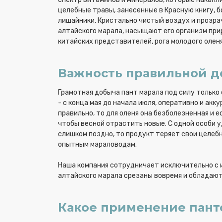
целебные травы, занесенные в Красную книгу, б
лишайники. Кристально чистый воздух и прозр
алтайского марала, насыщают его организм прир
китайских представителей, рога молодого оленя
Важность правильной д
Грамотная добыча пант марала под силу только
- с конца мая до начала июля, оперативно и ак
правильно, то для оленя она безболезненная и 
чтобы весной отрастить новые. С одной особи у
слишком поздно, то продукт теряет свои целеб
опытным мараловодам.
Наша компания сотрудничает исключительно с 
алтайского марала срезаны вовремя и обладаю
Какое применение панто