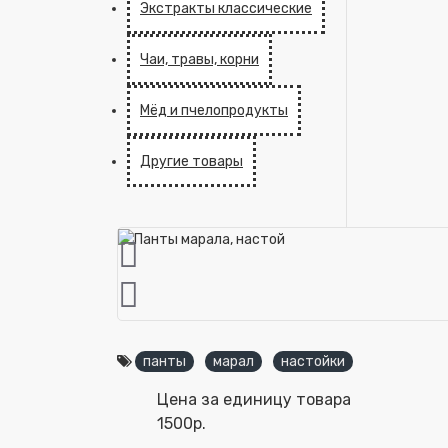
Экстракты классические
Чаи, травы, корни
Мёд и пчелопродукты
Другие товары
панты
марал
настойки
Цена за единицу товара
1500р.