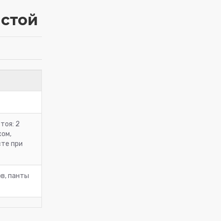
астой
тоя: 2
хом,
сте при
в, панты