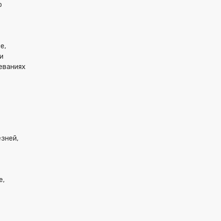
о
е,
и
еваниях
зней,
е,