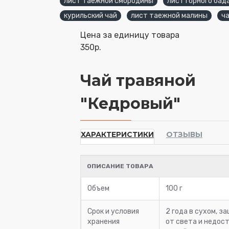
лист таежной смородины
лист горного бад
курильский чай
лист таежной малины
ч
Цена за единицу товара
350р.
Чай травяной
"Кедровый"
ХАРАКТЕРИСТИКИ
ОТЗЫВЫ
ОПИСАНИЕ ТОВАРА
Объем
100 г
Срок и условия
2 года в сухом, 
хранения
от света и недос