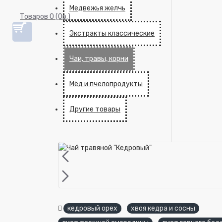
Медвежья желчь
Товаров 0 (0р.)
Экстракты классические
Чаи, травы, корни
Мёд и пчелопродукты
Другие товары
кедровый орех
хвоя кедра и сосны