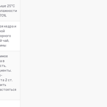
ыше 25°С
 влажности
70%.
оя кедра и
ной
горного
й чай,
лины
имое
а в
сть,
диенты.
к-
та 2 ст.
лить
настояться