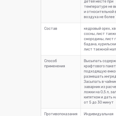
детей месте при
температуре не в
и относительной
воздуха не более 
Состав
кедровый орех, хв
сосны, лист таеж
смородины, лист 
бадана, курильски
лист таежной ма
Способ
Высыпать содерж
применения
крафтового пакет
подходящую емко
размешать ингре
Засыпать в чайни
заварник из расче
ложки на 0,5 л, за
кипятком и дать 
от 5 до 30 минут
Противопоказания
Индивидуальная