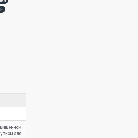
ана
ай
защищенном
тупном для