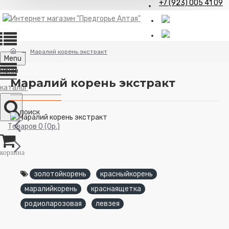
+7 (923) 005 41 09
Маралий корень экстракт
Menu
Маралий корень экстракт
Товаров 0 (0р.)
золотойкорень
красныйкорень
маралийкорень
краснаящетка
родиоларозовая
левзея