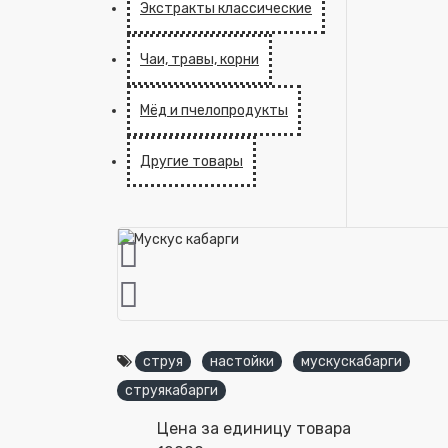
Экстракты классические
Чаи, травы, корни
Мёд и пчелопродукты
Другие товары
струя
настойки
мускускабарги
струякабарги
Цена за единицу товара