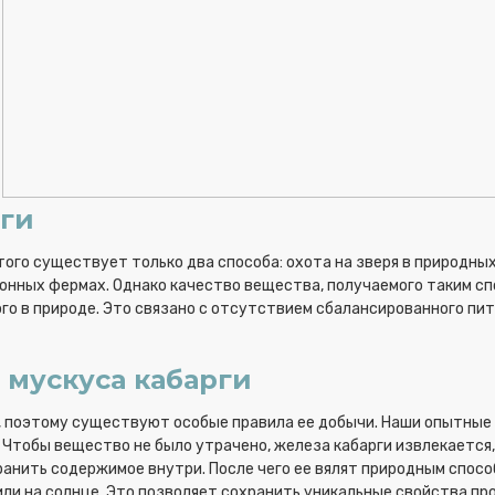
рги
того существует только два способа: охота на зверя в природны
онных фермах. Однако качество вещества, получаемого таким сп
го в природе. Это связано с отсутствием сбалансированного пи
 мускуса кабарги
е, поэтому существуют особые правила ее добычи. Наши опытные
Чтобы вещество не было утрачено, железа кабарги извлекается,
анить содержимое внутри. После чего ее вялят природным спосо
или на солнце. Это позволяет сохранить уникальные свойства пр