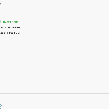
в
IN STOCK
Model:
100мл
Weight:
1.00г
?