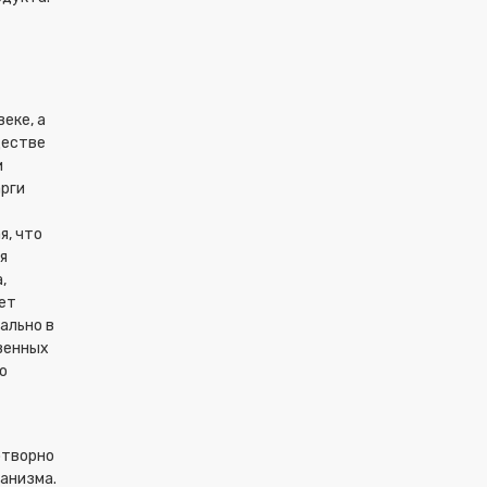
еке, а
ществе
и
арги
я, что
я
,
ет
ально в
венных
о
отворно
ганизма.