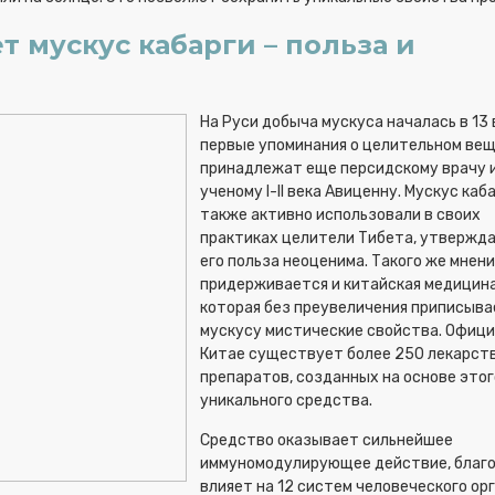
 мускус кабарги – польза и
На Руси добыча мускуса началась в 13 в
первые упоминания о целительном ве
принадлежат еще персидскому врачу 
ученому I-II века Авиценну. Мускус каб
также активно использовали в своих
практиках целители Тибета, утвержда
его польза неоценима. Такого же мнени
придерживается и китайская медицина
которая без преувеличения приписыва
мускусу мистические свойства. Офици
Китае существует более 250 лекарст
препаратов, созданных на основе этог
уникального средства.
Средство оказывает сильнейшее
иммуномодулирующее действие, благ
влияет на 12 систем человеческого ор