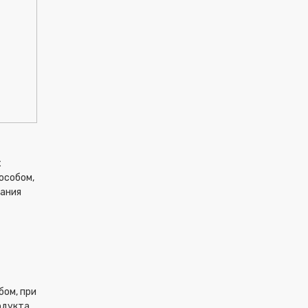
х
особом,
тания
бом, при
одукта.