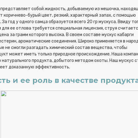
и представляет собой жидкость, добываемую из мешочка, находя
 коричнево-бурый цвет, резкий, характерный запах, с помощью
а год у одного самца образуется всего 20 гр мускуса. Ввиду тог
 для ее отлова требуется специальная лицензия, струя считает
ена за грамм которого высока. В своем составе мускус кабарги
естерин, ароматические соединения. Широко применяется в наро
ые не смогли разгадать химический состав вещества, чтобы
дукт может иметь только природное происхождение. Наша компа
 натурального продукта, добытого методом охоты. Наш мускус с
имеет доказанную эффективность.
ть и ее роль в качестве продукт