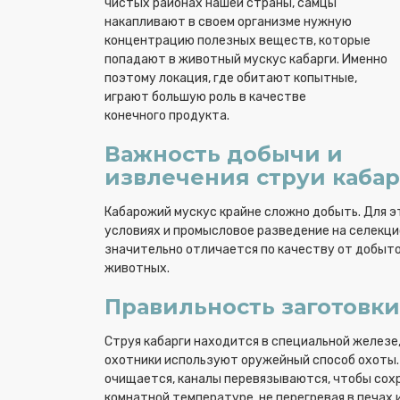
чистых районах нашей страны, самцы
накапливают в своем организме нужную
концентрацию полезных веществ, которые
попадают в животный мускус кабарги. Именно
поэтому локация, где обитают копытные,
играют большую роль в качестве
конечного продукта.
Важность добычи и
извлечения струи каба
Кабарожий мускус крайне сложно добыть. Для э
условиях и промысловое разведение на селекци
значительно отличается по качеству от добыто
животных.
Правильность заготовки
Струя кабарги находится в специальной желез
охотники используют оружейный способ охоты. 
очищается, каналы перевязываются, чтобы сохр
комнатной температуре, не перегревая в печах 