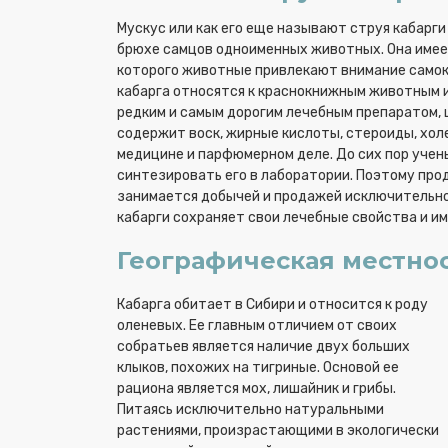
Мускус или как его еще называют струя кабарг
брюхе самцов одноименных животных. Она имеет
которого животные привлекают внимание самок. З
кабарга относятся к краснокнижным животным и
редким и самым дорогим лечебным препаратом, ц
содержит воск, жирные кислоты, стероиды, хол
медицине и парфюмерном деле. До сих пор учен
синтезировать его в лаборатории. Поэтому про
занимается добычей и продажей исключительно
кабарги сохраняет свои лечебные свойства и 
Географическая местнос
Кабарга обитает в Сибири и относится к роду
оленевых. Ее главным отличием от своих
собратьев является наличие двух больших
клыков, похожих на тигриные. Основой ее
рациона является мох, лишайник и грибы.
Питаясь исключительно натуральными
растениями, произрастающими в экологически