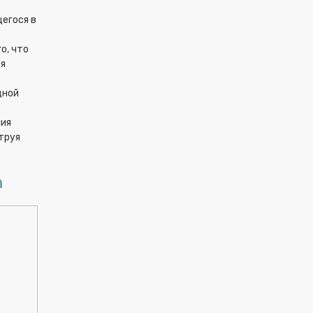
щегося в
о, что
ся
дной
ния
труя
а