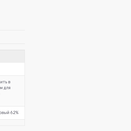
нить в
м для
й
ловый 62%