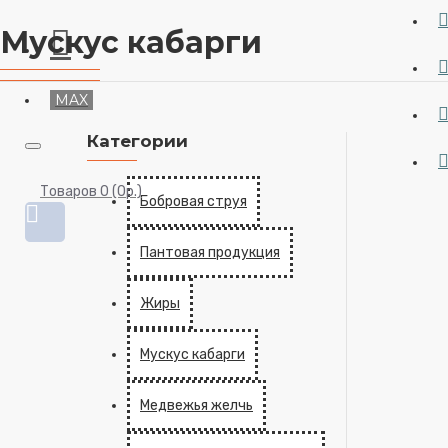
Мускус кабарги
MAX
Категории
Товаров 0 (0р.)
Бобровая струя
Пантовая продукция
Жиры
Мускус кабарги
Медвежья желчь