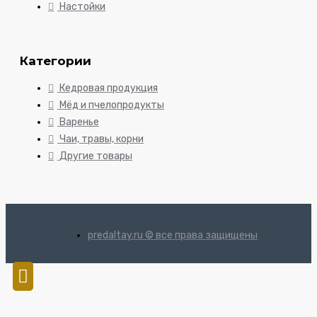
Настойки
Категории
Кедровая продукция
Мёд и пчелопродукты
Варенье
Чаи, травы, корни
Другие товары
predaltay.ru © все права защищены