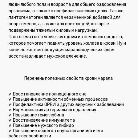
люди любого пола и возраста для общего оздоровления
организма, а так же в профилактических целях. Так же,
пантогематоген является незаменимой добавкой для
спортсменов, а так же для всех людей, которые
подвержены тяжелым силовым нагрузкам.
Пантогематоген является одним из немногих средств,
которое помогает поднять уровень железа в крови. Ну и
конечно же, вся продукция мараловодческих ферм
восстанавливает мужское влечение.
Перечень полезных свойств крови марала:
v
Восстановление полноценного сна
v
Повышение активности обменных процессов
v
Профилактика ОРВИ и других вирусных заболеваний
v
Нормализация артериального давления
v
Повышение гемоглобина
v
Восстановление иммунитета
v
Повышение мужского либидо
v
Повышение общего тонуса организма и его
работоспособности